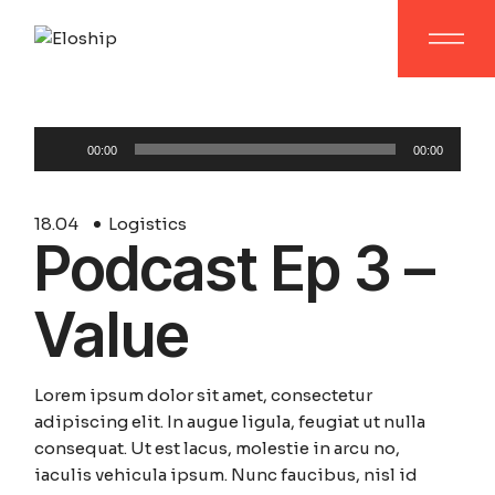
Audio
00:00
00:00
Player
18.
04
Logistics
Podcast Ep 3 –
Value
Lorem ipsum dolor sit amet, consectetur
adipiscing elit. In augue ligula, feugiat ut nulla
consequat. Ut est lacus, molestie in arcu no,
iaculis vehicula ipsum. Nunc faucibus, nisl id