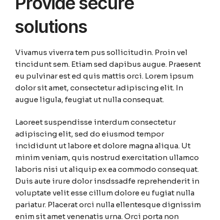
Provide secure
solutions
Vivamus viverra tem pus sollicitudin. Proin vel
tincidunt sem. Etiam sed dapibus augue. Praesent
eu pulvinar est ed quis mattis orci. Lorem ipsum
dolor sit amet, consectetur adipiscing elit. In
augue ligula, feugiat ut nulla consequat.
Laoreet suspendisse interdum consectetur
adipiscing elit, sed do eiusmod tempor
incididunt ut labore et dolore magna aliqua. Ut
minim veniam, quis nostrud exercitation ullamco
laboris nisi ut aliquip ex ea commodo consequat.
Duis aute irure dolor insdssadfe reprehenderit in
voluptate velit esse cillum dolore eu fugiat nulla
pariatur. Placerat orci nulla ellentesque dignissim
enim sit amet venenatis urna. Orci porta non