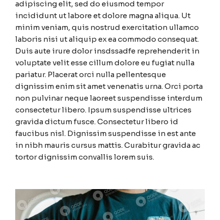
adipiscing elit, sed do eiusmod tempor
incididunt ut labore et dolore magna aliqua. Ut
minim veniam, quis nostrud exercitation ullamco
laboris nisi ut aliquip ex ea commodo consequat.
Duis aute irure dolor insdssadfe reprehenderit in
voluptate velit esse cillum dolore eu fugiat nulla
pariatur. Placerat orci nulla pellentesque
dignissim enim sit amet venenatis urna. Orci porta
non pulvinar neque laoreet suspendisse interdum
consectetur libero. Ipsum suspendisse ultrices
gravida dictum fusce. Consectetur libero id
faucibus nisl. Dignissim suspendisse in est ante
in nibh mauris cursus mattis. Curabitur gravida ac
tortor dignissim convallis lorem suis.