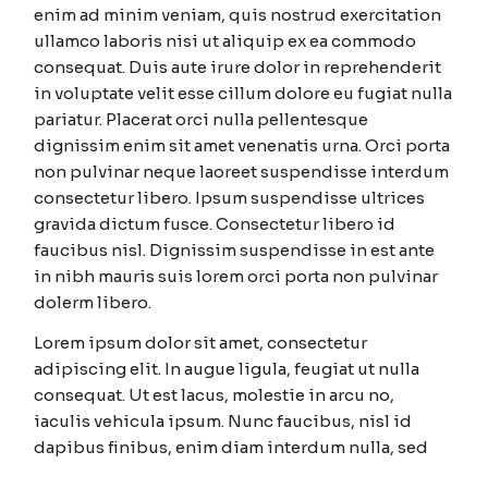
enim ad minim veniam, quis nostrud exercitation
ullamco laboris nisi ut aliquip ex ea commodo
consequat. Duis aute irure dolor in reprehenderit
in voluptate velit esse cillum dolore eu fugiat nulla
pariatur. Placerat orci nulla pellentesque
dignissim enim sit amet venenatis urna. Orci porta
non pulvinar neque laoreet suspendisse interdum
consectetur libero. Ipsum suspendisse ultrices
gravida dictum fusce. Consectetur libero id
faucibus nisl. Dignissim suspendisse in est ante
in nibh mauris suis lorem orci porta non pulvinar
dolerm libero.
Lorem ipsum dolor sit amet, consectetur
adipiscing elit. In augue ligula, feugiat ut nulla
consequat. Ut est lacus, molestie in arcu no,
iaculis vehicula ipsum. Nunc faucibus, nisl id
dapibus finibus, enim diam interdum nulla, sed