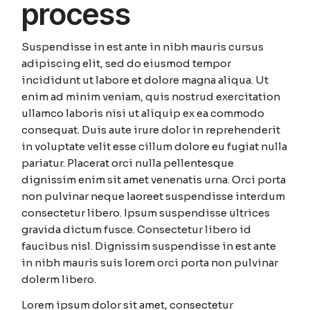
process
Suspendisse in est ante in nibh mauris cursus
adipiscing elit, sed do eiusmod tempor
incididunt ut labore et dolore magna aliqua. Ut
enim ad minim veniam, quis nostrud exercitation
ullamco laboris nisi ut aliquip ex ea commodo
consequat. Duis aute irure dolor in reprehenderit
in voluptate velit esse cillum dolore eu fugiat nulla
pariatur. Placerat orci nulla pellentesque
dignissim enim sit amet venenatis urna. Orci porta
non pulvinar neque laoreet suspendisse interdum
consectetur libero. Ipsum suspendisse ultrices
gravida dictum fusce. Consectetur libero id
faucibus nisl. Dignissim suspendisse in est ante
in nibh mauris suis lorem orci porta non pulvinar
dolerm libero.
Lorem ipsum dolor sit amet, consectetur