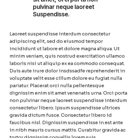
pulvinar neque laoreet
Suspendisse.
Laoreet suspendisse interdum consectetur
adipiscing elit, sed do eiusmod tempor
incididunt ut labore et dolore magna aliqua. Ut
minim veniam, quis nostrud exercitation ullamco
laboris nisi ut aliquip ex ea commodo consequat.
Duis aute irure dolor insdssadfe reprehenderit in
voluptate velit esse cillum dolore eu fugiat nulla
pariatur. Placerat orci nulla pellentesque
dignissim enim sit amet venenatis urna. Orci porta
non pulvinar neque laoreet suspendisse interdum
consectetur libero. Ipsum suspendisse ultrices
gravida dictum fusce. Consectetur libero id
faucibus nisl. Dignissim suspendisse in est ante
in nibh mauris cursus mattis. Curabitur gravida ac
tortor dignissim convallis lorem suis.