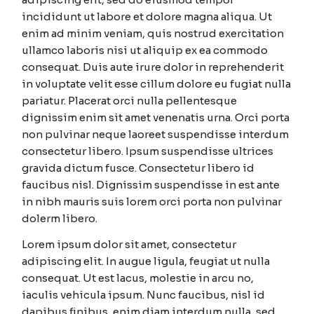
incididunt ut labore et dolore magna aliqua. Ut
enim ad minim veniam, quis nostrud exercitation
ullamco laboris nisi ut aliquip ex ea commodo
consequat. Duis aute irure dolor in reprehenderit
in voluptate velit esse cillum dolore eu fugiat nulla
pariatur. Placerat orci nulla pellentesque
dignissim enim sit amet venenatis urna. Orci porta
non pulvinar neque laoreet suspendisse interdum
consectetur libero. Ipsum suspendisse ultrices
gravida dictum fusce. Consectetur libero id
faucibus nisl. Dignissim suspendisse in est ante
in nibh mauris suis lorem orci porta non pulvinar
dolerm libero.
Lorem ipsum dolor sit amet, consectetur
adipiscing elit. In augue ligula, feugiat ut nulla
consequat. Ut est lacus, molestie in arcu no,
iaculis vehicula ipsum. Nunc faucibus, nisl id
dapibus finibus, enim diam interdum nulla, sed